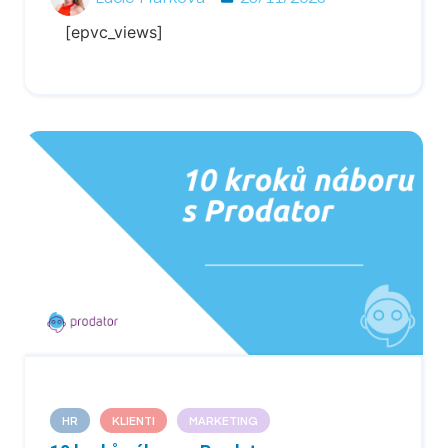
[epvc_views]
HR
KLIENTI
MARKETING