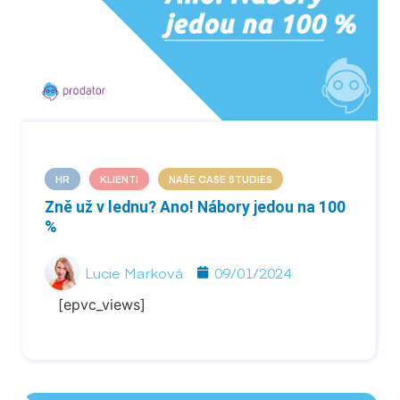
HR
KLIENTI
NAŠE CASE STUDIES
Zně už v lednu? Ano! Nábory jedou na 100
%
Lucie Marková
09/01/2024
[epvc_views]