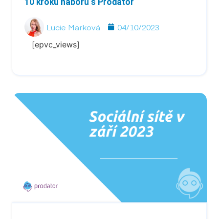
10 kroků náboru s Prodator
Lucie Marková
04/10/2023
[epvc_views]