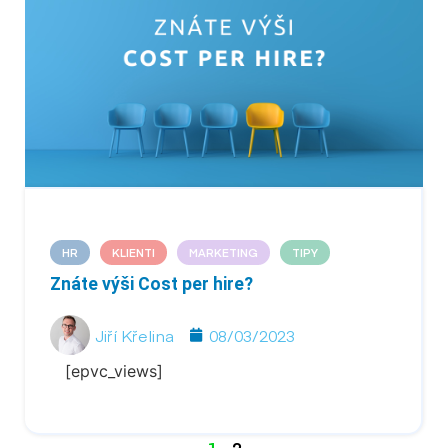
HR
KLIENTI
MARKETING
TIPY
Znáte výši Cost per hire?
Jiří Křelina
08/03/2023
[epvc_views]
1
2