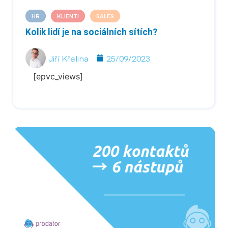
HR
KLIENTI
SALES
Kolik lidí je na sociálních sítích?
Jiří Křelina
25/09/2023
[epvc_views]