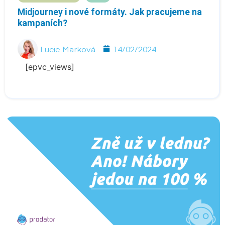
Midjourney i nové formáty. Jak pracujeme na
kampaních?
Lucie Marková
14/02/2024
[epvc_views]