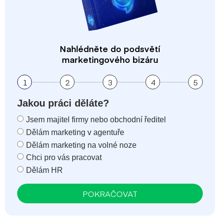
Nahlédněte do podsvětí
marketingového bizáru
1
2
3
4
5
Jakou práci děláte?
Jsem majitel firmy nebo obchodní ředitel
Dělám marketing v agentuře
Dělám marketing na volné noze
Chci pro vás pracovat
Dělám HR
POKRAČOVAT